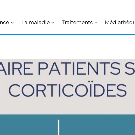
ance
La maladie
Traitements
Médiathèq