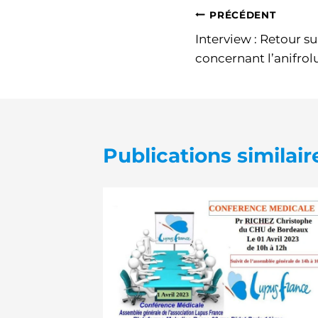
Navigation
PRÉCÉDENT
Interview : Retour su
de
concernant l’anifrol
l’article
Publications similair