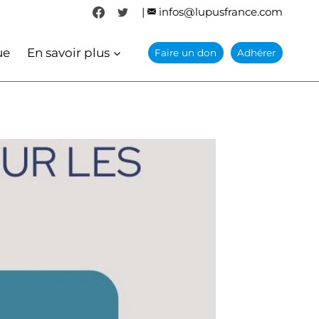
|
infos@lupusfrance.com
ue
En savoir plus
Faire un don
Adhérer